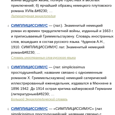
войны ведущий жизнь, полную горестных и веселых
приключений; б) ярчайший образец немецкого плутовского
романа XVIIв.&#8230; …
Литературная энциклопедия
СИМПЛИЦИССИМУС
— (лат.). Знаменитый немецкий
4
роман из времен тридцатилетней войны, изданный и 1663 г.
и приписываемый Гриммельсгаузену. Словарь иностранных
слов, вошедших в состав русского языка. Чудинов А.Н.,
1910. СИМПЛИЦИССИМУС лат. Знаменитый немецкий
роман&#8230; …
Словарь иностранных слов русского языка
СИМПЛИЦИССИМУС
— (лат. simplicissimus
5
простодушнейший; название связано с одноименным
романом Х. Гриммельсхаузена) немецкий сатирический
иллюстрированный еженедельник, издавался в Мюнхене в
1896 1942. До 1914 острая критика кайзеровской Германии
(литературные&#8230; …
Большой Энциклопедический словарь
СИМПЛИЦИССИМУС
— «СИМПЛИЦИССИМУС» (лат.
6
simplicissimus простодушнейший; название связано с