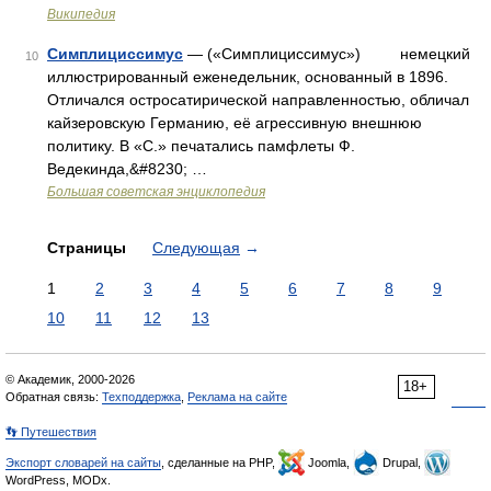
Википедия
Симплициссимус
— («Симплициссимус») немецкий
10
иллюстрированный еженедельник, основанный в 1896.
Отличался остросатирической направленностью, обличал
кайзеровскую Германию, её агрессивную внешнюю
политику. В «С.» печатались памфлеты Ф.
Ведекинда,&#8230; …
Большая советская энциклопедия
Страницы
Следующая
→
1
2
3
4
5
6
7
8
9
10
11
12
13
© Академик, 2000-2026
18+
Обратная связь:
Техподдержка
,
Реклама на сайте
👣 Путешествия
Экспорт словарей на сайты
, сделанные на PHP,
Joomla,
Drupal,
WordPress, MODx.