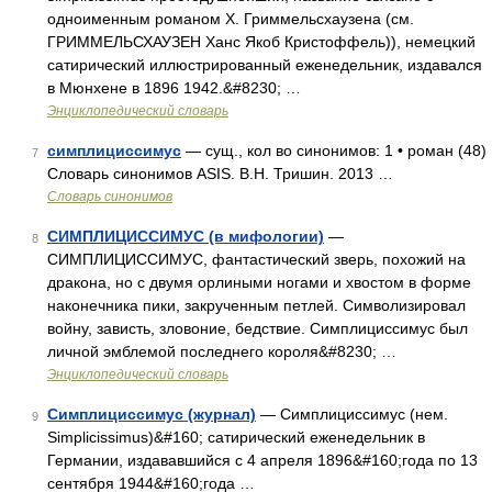
одноименным романом Х. Гриммельсхаузена (см.
ГРИММЕЛЬСХАУЗЕН Ханс Якоб Кристоффель)), немецкий
сатирический иллюстрированный еженедельник, издавался
в Мюнхене в 1896 1942.&#8230; …
Энциклопедический словарь
симплициссимус
— сущ., кол во синонимов: 1 • роман (48)
7
Словарь синонимов ASIS. В.Н. Тришин. 2013 …
Словарь синонимов
СИМПЛИЦИССИМУС (в мифологии)
—
8
СИМПЛИЦИССИМУС, фантастический зверь, похожий на
дракона, но с двумя орлиными ногами и хвостом в форме
наконечника пики, закрученным петлей. Символизировал
войну, зависть, зловоние, бедствие. Симплициссимус был
личной эмблемой последнего короля&#8230; …
Энциклопедический словарь
Симплициссимус (журнал)
— Симплициссимус (нем.
9
Simplicissimus)&#160; сатирический еженедельник в
Германии, издававшийся с 4 апреля 1896&#160;года по 13
сентября 1944&#160;года …