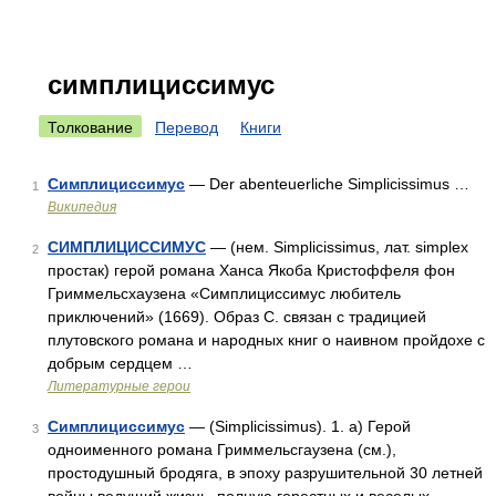
симплициссимус
Толкование
Перевод
Книги
Симплициссимус
— Der abenteuerliche Simplicissimus …
1
Википедия
СИМПЛИЦИССИМУС
— (нем. Simplicissimus, лат. simplex
2
простак) герой романа Ханса Якоба Кристоффеля фон
Гриммельсхаузена «Симплициссимус любитель
приключений» (1669). Образ С. связан с традицией
плутовского романа и народных книг о наивном пройдохе с
добрым сердцем …
Литературные герои
Симплициссимус
— (Simplicissimus). 1. а) Герой
3
одноименного романа Гриммельсгаузена (см.),
простодушный бродяга, в эпоху разрушительной 30 летней